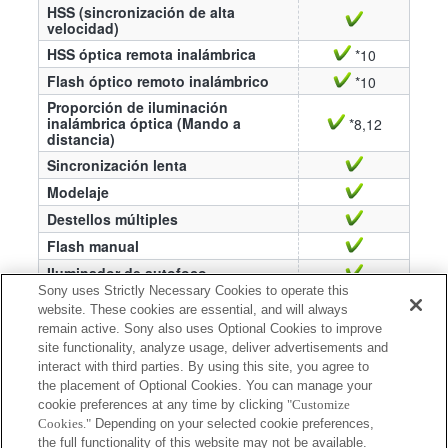
HSS (sincronización de alta
velocidad)
HSS óptica remota inalámbrica
*10
Flash óptico remoto inalámbrico
*10
Proporción de iluminación
inalámbrica óptica (Mando a
*8,12
distancia)
Sincronización lenta
Modelaje
Destellos múltiples
Flash manual
Iluminador de autofoco
Sony uses Strictly Necessary Cookies to operate this
*8 Es necesario un controlador de flash remoto
website. These cookies are essential, and will always
remain active. Sony also uses Optional Cookies to improve
inalámbrico separado (HVL-F43AM, HVL-
site functionality, analyze usage, deliver advertisements and
F58AM, HVL-F60M o HVL-F43M).
interact with third parties. By using this site, you agree to
*10 Es necesario un controlador de flash remoto
the placement of Optional Cookies. You can manage your
cookie preferences at any time by clicking
"Customize
inalámbrico separado (HVL-F20AM, HVL-
Cookies."
Depending on your selected cookie preferences,
F43AM, HVL-F58AM, HVL-F60M, HVL-F20M,
the full functionality of this website may not be available.