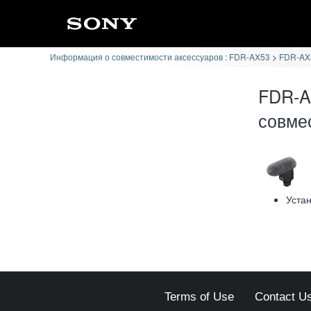
Информация о совместимости аксессуаров : FDR-AX53
FDR-AX
FDR-A
совме
Уста
Terms of Use
Contact U