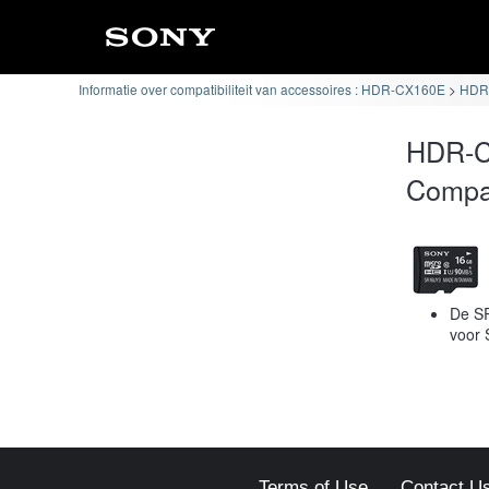
Informatie over compatibiliteit van accessoires : HDR-CX160E
HDR-
HDR-C
Compat
De SR
voor 
Terms of Use
Contact U