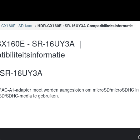
CX160E : SD-kaart
HDR-CX160E : SR-16UY3A Compatibiliteitsinformatie
X160E - SR-16UY3A ｜
ibiliteitsinformatie
SR-16UY3A
AC-A1-adapter moet worden aangesloten om microSD/microSDHC in 
SD/SDHC-media te gebruiken.
s