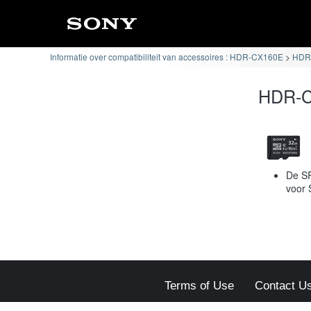
Informatie over compatibiliteit van accessoires : HDR-CX160E
HDR-
HDR-CX
De SR
voor 
Terms of Use
Contact U