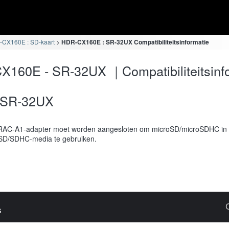
CX160E : SD-kaart
HDR-CX160E : SR-32UX Compatibiliteitsinformatie
160E - SR-32UX ｜Compatibiliteitsinf
SR-32UX
AC-A1-adapter moet worden aangesloten om microSD/microSDHC in 
SD/SDHC-media te gebruiken.
s