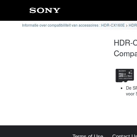
Informatie over compatibiliteit van accessoires : HDR-CX160E
HDR-
HDR-C
Compat
De SR
voor 
Terms of Use
Contact U