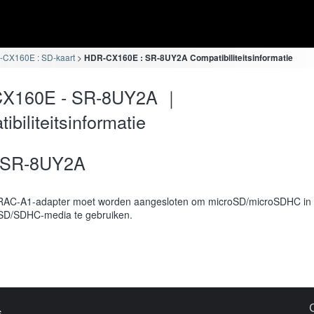
CX160E : SD-kaart
HDR-CX160E : SR-8UY2A Compatibiliteitsinformatie
X160E - SR-8UY2A ｜
ibiliteitsinformatie
SR-8UY2A
AC-A1-adapter moet worden aangesloten om microSD/microSDHC in 
SD/SDHC-media te gebruiken.
s