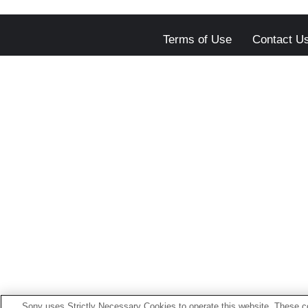
Terms of Use
Contact U
Sony uses Strictly Necessary Cookies to operate this website. These co