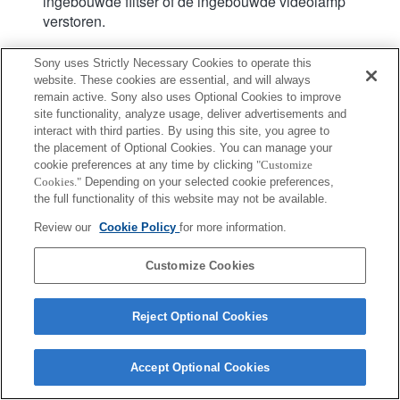
ingebouwde flitser of de ingebouwde videolamp
verstoren.
Sony uses Strictly Necessary Cookies to operate this
website. These cookies are essential, and will always
remain active. Sony also uses Optional Cookies to improve
site functionality, analyze usage, deliver advertisements and
interact with third parties. By using this site, you agree to
Terms of Use
Contact Us
Copyright 2026 Sony Corporation
the placement of Optional Cookies. You can manage your
cookie preferences at any time by clicking
"Customize
Cookies."
Depending on your selected cookie preferences,
the full functionality of this website may not be available.
Review our
Cookie Policy
for more information.
Customize Cookies
Reject Optional Cookies
Accept Optional Cookies