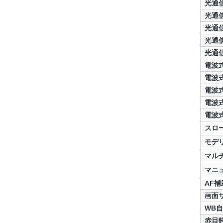
光通
光通
光通
光通
光通
電波
電波
電波
電波
電波
スロ
モデ
マル
マニ
AF補
画面
WB
赤目