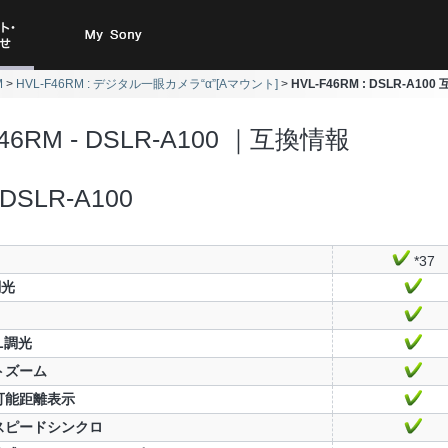
ト・お
My Sony
M
HVL-F46RM : デジタル一眼カメラ“α”[Aマウント]
HVL-F46RM : DSLR-A10
合わせ
F46RM - DSLR-A100 ｜互換情報
DSLR-A100
*37
調光
TL調光
トズーム
可能距離表示
スピードシンクロ