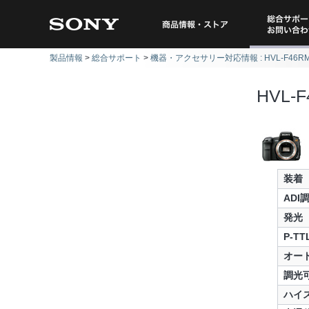
総合サポー
商品情報・ストア
製品情報
総合サポート
機器・アクセサリー対応情報 : HVL-F46R
問い
HVL-
装着
ADI
発光
P-T
オー
調光
ハイ