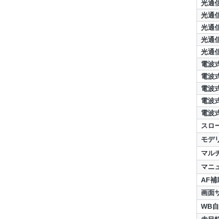
光通
光通
光通
光通
光通
電波
電波
電波
電波
電波
スロ
モデ
マル
マニ
AF補
画面
WB