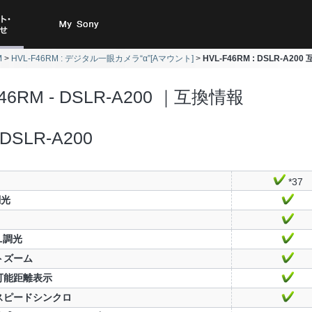
ト・お
My Sony
M
HVL-F46RM : デジタル一眼カメラ“α”[Aマウント]
HVL-F46RM : DSLR-A20
合わせ
F46RM - DSLR-A200 ｜互換情報
DSLR-A200
*37
調光
TL調光
トズーム
可能距離表示
スピードシンクロ