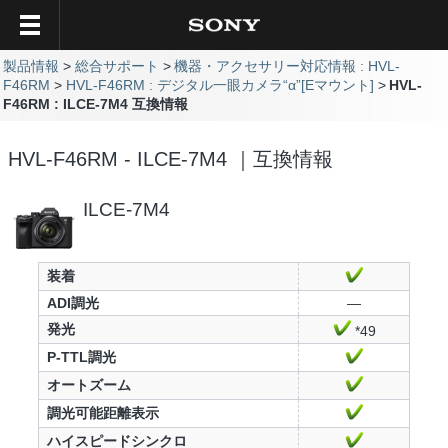
製品情報
総合サポート
機器・アクセサリー対応情報 : HVL-
F46RM
HVL-F46RM : デジタル一眼カメラ“α”[Eマウント]
HVL-
F46RM : ILCE-7M4 互換情報
HVL-F46RM - ILCE-7M4 ｜互換情報
ILCE-7M4
装着
ADI調光
—
発光
*49
P-TTL調光
オートズーム
調光可能距離表示
ハイスピードシンクロ