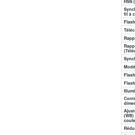
HSS (
Synch
fil à
Flash
Télé
Rappo
Rappo
(Tél
Synch
Modé
Flash
Flas
Illum
Contr
dime
Ajust
(WB) 
coul
Rédu