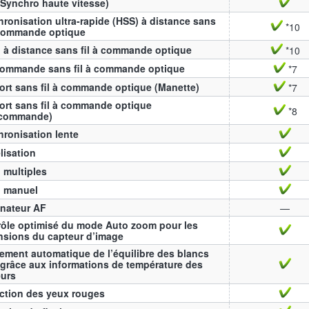
Synchro haute vitesse)
ronisation ultra-rapide (HSS) à distance sans
*10
 commande optique
 à distance sans fil à commande optique
*10
commande sans fil à commande optique
*7
rt sans fil à commande optique (Manette)
*7
rt sans fil à commande optique
*8
écommande)
ronisation lente
lisation
 multiples
h manuel
inateur AF
—
ôle optimisé du mode Auto zoom pour les
nsions du capteur d’image
ement automatique de l’équilibre des blancs
grâce aux informations de température des
eurs
ction des yeux rouges