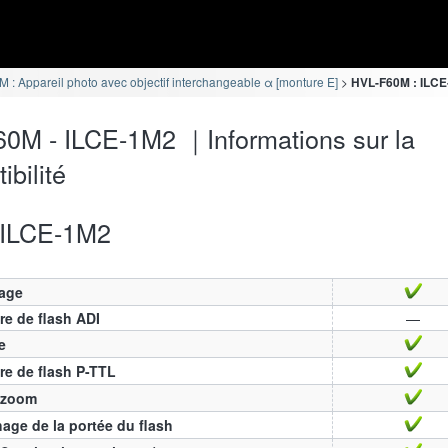
 : Appareil photo avec objectif interchangeable α [monture E]
HVL-F60M : ILCE-
0M - ILCE-1M2 ｜Informations sur la
ibilité
ILCE-1M2
age
e de flash ADI
—
e
e de flash P-TTL
 zoom
hage de la portée du flash