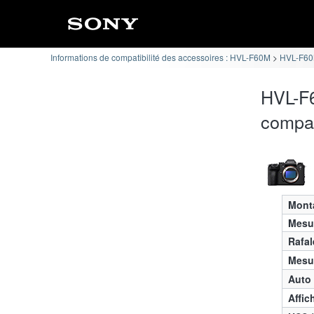
Informations de compatibilité des accessoires : HVL-F60M
HVL-F60M
HVL-F6
compat
Mont
Mesur
Rafal
Mesur
Auto
Affic