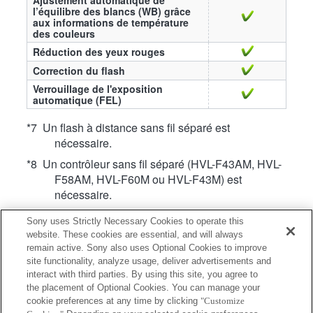
l’équilibre des blancs (WB) grâce
aux informations de température
des couleurs
Réduction des yeux rouges
Correction du flash
Verrouillage de l'exposition
automatique (FEL)
*7 Un flash à distance sans fil séparé est
nécessaire.
*8 Un contrôleur sans fil séparé (HVL-F43AM, HVL-
F58AM, HVL-F60M ou HVL-F43M) est
nécessaire.
*10 Un contrôleur sans fil séparé (HVL-F20AM,
Sony uses Strictly Necessary Cookies to operate this
HVL-F43AM, HVL-F58AM, HVL-F60M, HVL-
website. These cookies are essential, and will always
F20M, HVL-F43M ou HVL-F32M) est
remain active. Sony also uses Optional Cookies to improve
nécessaire.
site functionality, analyze usage, deliver advertisements and
interact with third parties. By using this site, you agree to
*49 Utilisation impossible lorsque le déclencheur
the placement of Optional Cookies. You can manage your
électronique est activé. (Sur les appareils
cookie preferences at any time by clicking
"Customize