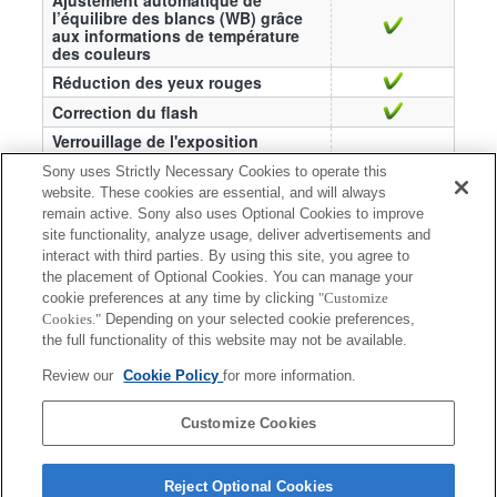
l’équilibre des blancs (WB) grâce
aux informations de température
des couleurs
Réduction des yeux rouges
Correction du flash
Verrouillage de l'exposition
—
automatique (FEL)
Sony uses Strictly Necessary Cookies to operate this
website. These cookies are essential, and will always
*7 Un flash à distance sans fil séparé est
remain active. Sony also uses Optional Cookies to improve
nécessaire.
site functionality, analyze usage, deliver advertisements and
*8 Un contrôleur sans fil séparé (HVL-F43AM, HVL-
interact with third parties. By using this site, you agree to
the placement of Optional Cookies. You can manage your
F58AM, HVL-F60M ou HVL-F43M) est
cookie preferences at any time by clicking
"Customize
nécessaire.
Cookies."
Depending on your selected cookie preferences,
*10 Un contrôleur sans fil séparé (HVL-F20AM,
the full functionality of this website may not be available.
HVL-F43AM, HVL-F58AM, HVL-F60M, HVL-
Review our
Cookie Policy
for more information.
F20M, HVL-F43M ou HVL-F32M) est
nécessaire.
Customize Cookies
Reject Optional Cookies