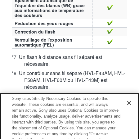
Ajustement automatique de
l’équilibre des blancs (WB) grâce
aux informations de température
des couleurs
Réduction des yeux rouges
Correction du flash
Verrouillage de l'exposition
automatique (FEL)
*7 Un flash à distance sans fil séparé est
nécessaire.
*8 Un contrôleur sans fil séparé (HVL-F43AM, HVL-
F58AM, HVL-F60M ou HVL-F43M) est
nécessaire.
*10 Un contrôleur sans fil séparé (HVL-F20AM,
Sony uses Strictly Necessary Cookies to operate this
HVL-F43AM, HVL-F58AM, HVL-F60M, HVL-
website. These cookies are essential, and will always
F20M, HVL-F43M ou HVL-F32M) est
remain active. Sony also uses Optional Cookies to improve
nécessaire.
site functionality, analyze usage, deliver advertisements and
interact with third parties. By using this site, you agree to
*49 Utilisation impossible lorsque le déclencheur
the placement of Optional Cookies. You can manage your
électronique est activé. (Sur les appareils
cookie preferences at any time by clicking
"Customize