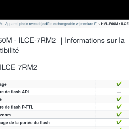
 : Appareil photo avec objectif interchangeable α [monture E]
HVL-F60M : ILCE-
0M - ILCE-7RM2 ｜Informations sur la
ibilité
ILCE-7RM2
age
e de flash ADI
—
e
e de flash P-TTL
 zoom
hage de la portée du flash