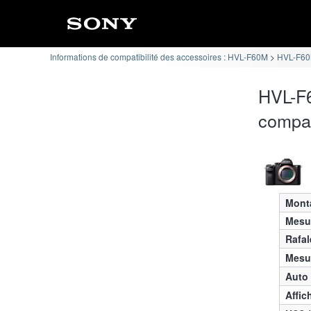
Informations de compatibilité des accessoires : HVL-F60M
HVL-F60M
HVL-F6
compat
Mont
Mesur
Rafal
Mesur
Auto
Affic