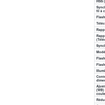
HSS (
Synch
fil à
Flash
Télé
Rappo
Rappo
(Tél
Synch
Modé
Flash
Flas
Illum
Contr
dime
Ajust
(WB) 
coul
Rédu