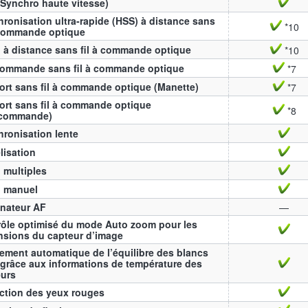
Synchro haute vitesse)
ronisation ultra-rapide (HSS) à distance sans
*10
 commande optique
 à distance sans fil à commande optique
*10
commande sans fil à commande optique
*7
rt sans fil à commande optique (Manette)
*7
rt sans fil à commande optique
*8
écommande)
ronisation lente
lisation
 multiples
h manuel
inateur AF
—
ôle optimisé du mode Auto zoom pour les
nsions du capteur d’image
ement automatique de l’équilibre des blancs
grâce aux informations de température des
eurs
ction des yeux rouges