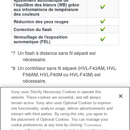
l’équilibre des blancs (WB) grâce
aux informations de température
des couleurs
Réduction des yeux rouges
Correction du flash
Verrouillage de l'exposition
automatique (FEL)
*7 Un flash à distance sans fil séparé est
nécessaire.
*8 Un contrôleur sans fil séparé (HVL-F43AM, HVL-
F58AM, HVL-F60M ou HVL-F43M) est
nécessaire.
*10 Un contrôleur sans fil séparé (HVL-F20AM,
Sony uses Strictly Necessary Cookies to operate this
HVL-F43AM, HVL-F58AM, HVL-F60M, HVL-
website. These cookies are essential, and will always
F20M, HVL-F43M ou HVL-F32M) est
remain active. Sony also uses Optional Cookies to improve
nécessaire.
site functionality, analyze usage, deliver advertisements and
interact with third parties. By using this site, you agree to
*49 Utilisation impossible lorsque le déclencheur
the placement of Optional Cookies. You can manage your
électronique est activé. (Sur les appareils
cookie preferences at any time by clicking
"Customize