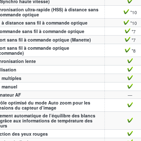
Synchro haute vitesse)
ronisation ultra-rapide (HSS) à distance sans
*10
 commande optique
 à distance sans fil à commande optique
*10
commande sans fil à commande optique
*7
rt sans fil à commande optique (Manette)
*7
rt sans fil à commande optique
*8
écommande)
ronisation lente
lisation
 multiples
h manuel
inateur AF
—
ôle optimisé du mode Auto zoom pour les
nsions du capteur d’image
ement automatique de l’équilibre des blancs
grâce aux informations de température des
eurs
ction des yeux rouges