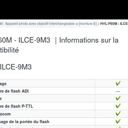
 : Appareil photo avec objectif interchangeable α [monture E]
HVL-F60M : ILCE-
0M - ILCE-9M3 ｜Informations sur la
ibilité
ILCE-9M3
age
e de flash ADI
—
e
e de flash P-TTL
 zoom
hage de la portée du flash