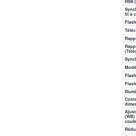
HSS (
Synch
fil à
Flash
Télé
Rappo
Rappo
(Tél
Synch
Modé
Flash
Flas
Illum
Contr
dime
Ajust
(WB) 
coul
Rédu