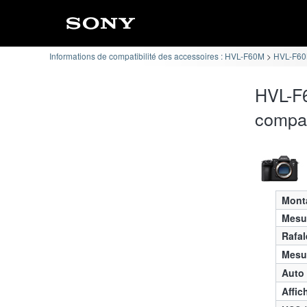
Informations de compatibilité des accessoires : HVL-F60M
HVL-F60M
HVL-F6
compat
Mont
Mesur
Rafal
Mesur
Auto
Affic