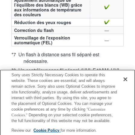
l’équilibre des blancs (WB) grâce
aux informations de température
des couleurs
Réduction des yeux rouges
Correction du flash
—
Verrouillage de l'exposition
—
automatique (FEL)
*7 Un flash à distance sans fil séparé est
nécessaire.
*8 Un contrôleur sans fil séparé (HVL-F43AM, HVL-
Sony uses Strictly Necessary Cookies to operate this
F58AM, HVL-F60M ou HVL-F43M) est
website. These cookies are essential, and will always
nécessaire.
remain active. Sony also uses Optional Cookies to improve
*10 Un contrôleur sans fil séparé (HVL-F20AM,
site functionality, analyze usage, deliver advertisements and
HVL-F43AM, HVL-F58AM, HVL-F60M, HVL-
interact with third parties. By using this site, you agree to
the placement of Optional Cookies. You can manage your
F20M, HVL-F43M ou HVL-F32M) est
cookie preferences at any time by clicking
"Customize
nécessaire.
Cookies."
Depending on your selected cookie preferences,
*21 Pour fixer l'accessoire, l'adaptateur de
the full functionality of this website may not be available.
conversion fourni avec l'accessoire ou une
Review our
Cookie Policy
for more information.
griffe porte-accessoire ADP-AMA (vendue