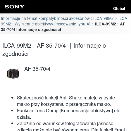
Global
Informacje na temat kompatybilności akcesoriów : ILCA-99M2
ILCA-
99M2 : Wymienne obiektywy [mocowanie typu A]
ILCA-99M2 : AF
35-70/4 Informacje o zgodności
ILCA-99M2 - AF 35-70/4 ｜Informacje o
zgodności
AF 35-70/4
Skuteczność funkcji Anti-Shake maleje w trybie
makro przy korzystaniu z przełącznika makro.
Funkcja Lens Comp [Kompensacja obiektywu] nie
działa.
Zależnie od warunków fotografowania jasność
zdjęcia może nie być równomierna. Dla funkcji Front