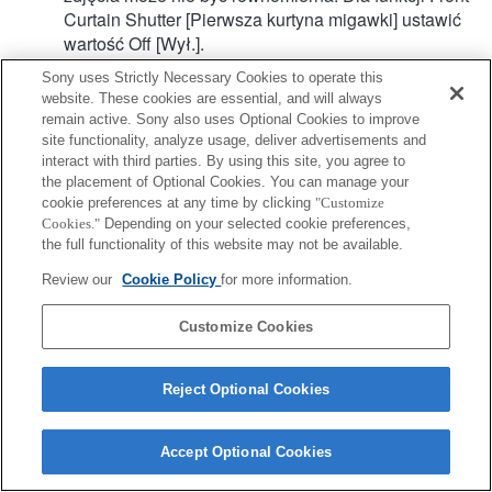
Curtain Shutter [Pierwsza kurtyna migawki] ustawić
wartość Off [Wył.].
Podczas nagrywania filmu z użyciem autofokusu
Sony uses Strictly Necessary Cookies to operate this
dźwięk pracy obiektywu może się również nagrać.
website. These cookies are essential, and will always
Hybrydowy AF z detekcją fazy nie jest obsługiwany.
remain active. Sony also uses Optional Cookies to improve
site functionality, analyze usage, deliver advertisements and
interact with third parties. By using this site, you agree to
the placement of Optional Cookies. You can manage your
cookie preferences at any time by clicking
"Customize
Cookies."
Depending on your selected cookie preferences,
the full functionality of this website may not be available.
Review our
Cookie Policy
for more information.
Terms of Use
Contact Us
Copyright 2026 Sony Corporation
Customize Cookies
Reject Optional Cookies
Accept Optional Cookies