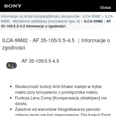
Global
Informacje na temat kompatybilności akcesoriów : ILCA-99M2
ILCA-
99M2 : Wymienne obiektywy [mocowanie typu A]
ILCA-99M2 : AF
35-105/3.5-4.5 Informacje o zgodności
ILCA-99M2 - AF 35-105/3.5-4.5 ｜Informacje o
zgodności
AF 35-105/3.5-4.5
Skuteczność funkcji Anti-Shake maleje w trybie
makro przy korzystaniu z przełącznika makro.
Funkcja Lens Comp [Kompensacja obiektywu] nie
działa.
Zależnie od warunków fotografowania jasność
zdjęcia może nie być równomierna. Dla funkcji Front