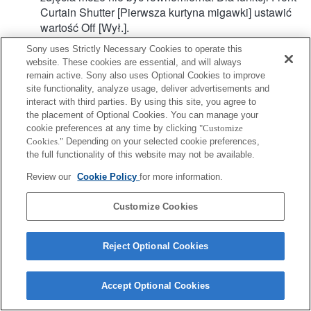
Curtain Shutter [Pierwsza kurtyna migawki] ustawić
wartość Off [Wył.].
Podczas nagrywania filmu z użyciem autofokusu
Sony uses Strictly Necessary Cookies to operate this
dźwięk pracy obiektywu może się również nagrać.
website. These cookies are essential, and will always
Specjalny czujnik punktów AF z detekcją fazy działa
remain active. Sony also uses Optional Cookies to improve
tylko w przypadku 61 punktów.
site functionality, analyze usage, deliver advertisements and
Hybrydowy AF z detekcją fazy nie jest obsługiwany.
interact with third parties. By using this site, you agree to
the placement of Optional Cookies. You can manage your
cookie preferences at any time by clicking
"Customize
Cookies."
Depending on your selected cookie preferences,
the full functionality of this website may not be available.
Review our
Cookie Policy
for more information.
Customize Cookies
Terms of Use
Contact Us
Copyright 2026 Sony Corporation
Reject Optional Cookies
Accept Optional Cookies