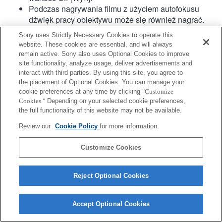
Podczas nagrywania filmu z użyciem autofokusu
dźwięk pracy obiektywu może się również nagrać.
Kompensacja drgań jest dostępna w przypadku 3
Sony uses Strictly Necessary Cookies to operate this
osi (tzw. kąty RPY) za pomocą funkcji SteadyShot
website. These cookies are essential, and will always
INSIDE.
remain active. Sony also uses Optional Cookies to improve
Hybrydowy AF z detekcją fazy nie jest obsługiwany.
site functionality, analyze usage, deliver advertisements and
interact with third parties. By using this site, you agree to
the placement of Optional Cookies. You can manage your
cookie preferences at any time by clicking
"Customize
Cookies."
Depending on your selected cookie preferences,
the full functionality of this website may not be available.
Review our
Cookie Policy
for more information.
Terms of Use
Contact Us
Copyright 2026 Sony Corporation
Customize Cookies
Reject Optional Cookies
Accept Optional Cookies