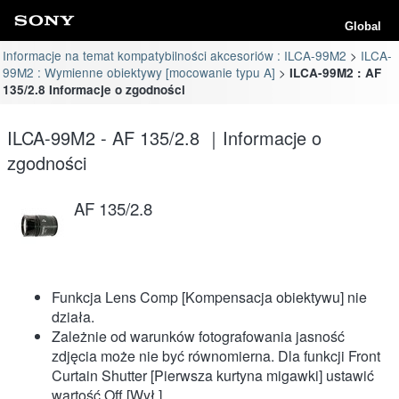
Global
Informacje na temat kompatybilności akcesoriów : ILCA-99M2
ILCA-
99M2 : Wymienne obiektywy [mocowanie typu A]
ILCA-99M2 : AF
135/2.8 Informacje o zgodności
ILCA-99M2 - AF 135/2.8 ｜Informacje o
zgodności
AF 135/2.8
Funkcja Lens Comp [Kompensacja obiektywu] nie
działa.
Zależnie od warunków fotografowania jasność
zdjęcia może nie być równomierna. Dla funkcji Front
Curtain Shutter [Pierwsza kurtyna migawki] ustawić
wartość Off [Wył.].