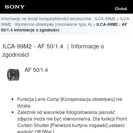
Global
Informacje na temat kompatybilności akcesoriów : ILCA-99M2
ILCA-
99M2 : Wymienne obiektywy [mocowanie typu A]
ILCA-99M2 : AF
50/1.4 Informacje o zgodności
ILCA-99M2 - AF 50/1.4 ｜Informacje o
zgodności
AF 50/1.4
Funkcja Lens Comp [Kompensacja obiektywu] nie
działa.
Zależnie od warunków fotografowania jasność
zdjęcia może nie być równomierna. Dla funkcji Front
Curtain Shutter [Pierwsza kurtyna migawki] ustawić
wartość Off [Wył.].