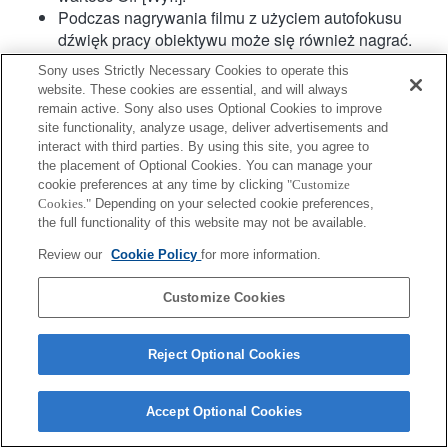
Podczas nagrywania filmu z użyciem autofokusu
dźwięk pracy obiektywu może się również nagrać.
Kompensacja drgań jest dostępna w przypadku 3
Sony uses Strictly Necessary Cookies to operate this
osi (tzw. kąty RPY) za pomocą funkcji SteadyShot
website. These cookies are essential, and will always
INSIDE.
remain active. Sony also uses Optional Cookies to improve
Hybrydowy AF z detekcją fazy nie jest obsługiwany.
site functionality, analyze usage, deliver advertisements and
interact with third parties. By using this site, you agree to
the placement of Optional Cookies. You can manage your
cookie preferences at any time by clicking
"Customize
Cookies."
Depending on your selected cookie preferences,
the full functionality of this website may not be available.
Review our
Cookie Policy
for more information.
Terms of Use
Contact Us
Copyright 2026 Sony Corporation
Customize Cookies
Reject Optional Cookies
Accept Optional Cookies