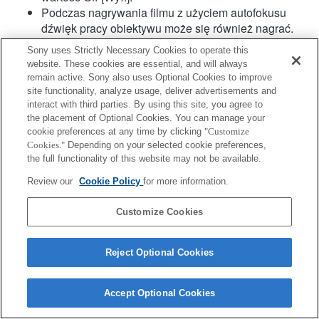
Podczas nagrywania filmu z użyciem autofokusu
dźwięk pracy obiektywu może się również nagrać.
Kompensacja drgań jest dostępna w przypadku 3
Sony uses Strictly Necessary Cookies to operate this
osi (tzw. kąty RPY) za pomocą funkcji SteadyShot
website. These cookies are essential, and will always
INSIDE.
remain active. Sony also uses Optional Cookies to improve
Hybrydowy AF z detekcją fazy nie jest obsługiwany.
site functionality, analyze usage, deliver advertisements and
interact with third parties. By using this site, you agree to
the placement of Optional Cookies. You can manage your
cookie preferences at any time by clicking
"Customize
Cookies."
Depending on your selected cookie preferences,
the full functionality of this website may not be available.
Review our
Cookie Policy
for more information.
Terms of Use
Contact Us
Copyright 2026 Sony Corporation
Customize Cookies
Reject Optional Cookies
Accept Optional Cookies