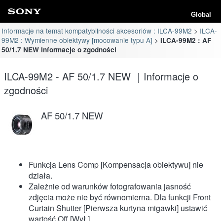
Global
Informacje na temat kompatybilności akcesoriów : ILCA-99M2
ILCA-
99M2 : Wymienne obiektywy [mocowanie typu A]
ILCA-99M2 : AF
50/1.7 NEW Informacje o zgodności
ILCA-99M2 - AF 50/1.7 NEW ｜Informacje o
zgodności
AF 50/1.7 NEW
Funkcja Lens Comp [Kompensacja obiektywu] nie
działa.
Zależnie od warunków fotografowania jasność
zdjęcia może nie być równomierna. Dla funkcji Front
Curtain Shutter [Pierwsza kurtyna migawki] ustawić
wartość Off [Wył.].