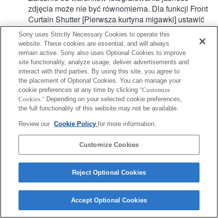
zdjęcia może nie być równomierna. Dla funkcji Front
Curtain Shutter [Pierwsza kurtyna migawki] ustawić
wartość Off [Wył.].
Sony uses Strictly Necessary Cookies to operate this
Podczas nagrywania filmu z użyciem autofokusu
website. These cookies are essential, and will always
dźwięk pracy obiektywu może się również nagrać.
remain active. Sony also uses Optional Cookies to improve
Kompensacja drgań jest dostępna w przypadku 3
site functionality, analyze usage, deliver advertisements and
osi (tzw. kąty RPY) za pomocą funkcji SteadyShot
interact with third parties. By using this site, you agree to
the placement of Optional Cookies. You can manage your
INSIDE.
cookie preferences at any time by clicking
"Customize
Hybrydowy AF z detekcją fazy nie jest obsługiwany.
Cookies."
Depending on your selected cookie preferences,
the full functionality of this website may not be available.
Review our
Cookie Policy
for more information.
Customize Cookies
Terms of Use
Contact Us
Copyright 2026 Sony Corporation
Reject Optional Cookies
Accept Optional Cookies