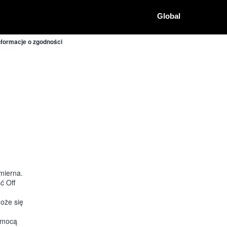
Global
nformacje o zgodności
mierna.
ć Off
oże się
pomocą