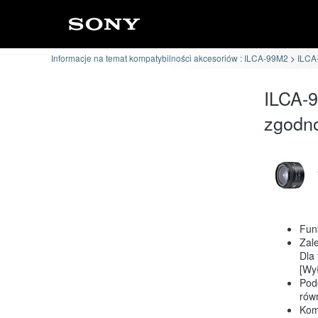
Informacje na temat kompatybilności akcesoriów : ILCA-99M2
ILCA
ILCA-9
zgodn
Fun
Zal
Dla 
[Wył
Pod
rów
Kom