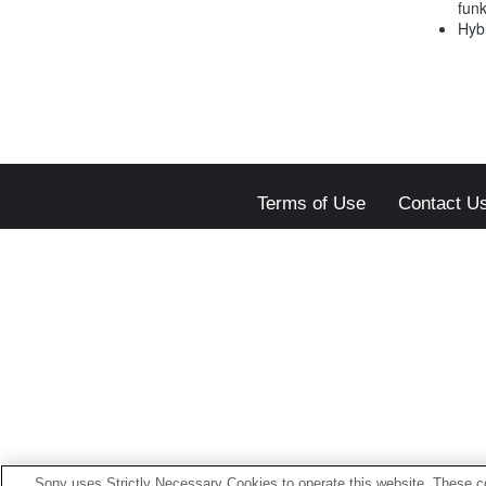
fun
Hybr
Terms of Use
Contact U
Sony uses Strictly Necessary Cookies to operate this website. These co