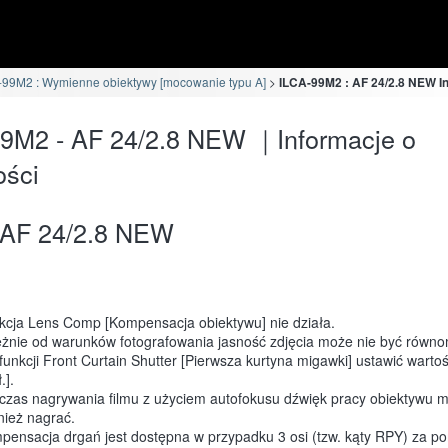
-99M2 : Wymienne obiektywy [mocowanie typu A]
ILCA-99M2 : AF 24/2.8 NEW I
9M2 - AF 24/2.8 NEW ｜Informacje o
ości
AF 24/2.8 NEW
kcja Lens Comp [Kompensacja obiektywu] nie działa.
eżnie od warunków fotografowania jasność zdjęcia może nie być równo
funkcji Front Curtain Shutter [Pierwsza kurtyna migawki] ustawić wartoś
.].
czas nagrywania filmu z użyciem autofokusu dźwięk pracy obiektywu m
nież nagrać.
pensacja drgań jest dostępna w przypadku 3 osi (tzw. kąty RPY) za 