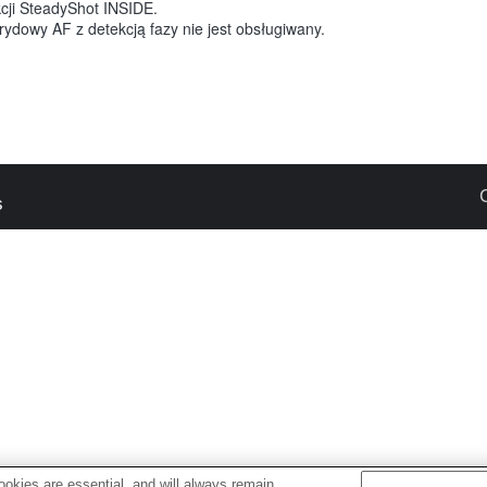
kcji SteadyShot INSIDE.
ydowy AF z detekcją fazy nie jest obsługiwany.
s
okies are essential, and will always remain