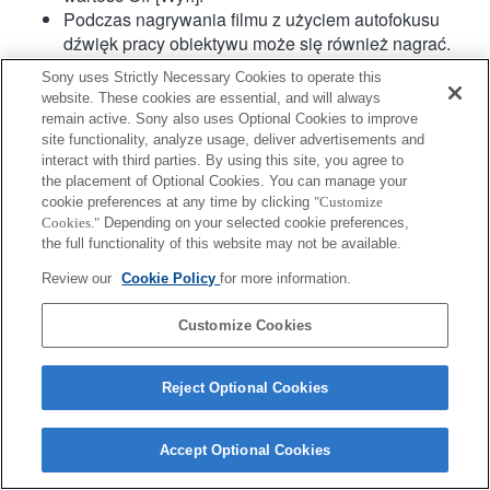
Podczas nagrywania filmu z użyciem autofokusu
dźwięk pracy obiektywu może się również nagrać.
Kompensacja drgań jest dostępna w przypadku 3
Sony uses Strictly Necessary Cookies to operate this
osi (tzw. kąty RPY) za pomocą funkcji SteadyShot
website. These cookies are essential, and will always
INSIDE.
remain active. Sony also uses Optional Cookies to improve
Specjalny czujnik punktów AF z detekcją fazy działa
site functionality, analyze usage, deliver advertisements and
tylko w przypadku 61 punktów.
interact with third parties. By using this site, you agree to
the placement of Optional Cookies. You can manage your
Hybrydowy AF z detekcją fazy nie jest obsługiwany.
cookie preferences at any time by clicking
"Customize
Cookies."
Depending on your selected cookie preferences,
the full functionality of this website may not be available.
Review our
Cookie Policy
for more information.
Customize Cookies
Terms of Use
Contact Us
Copyright 2026 Sony Corporation
Reject Optional Cookies
Accept Optional Cookies