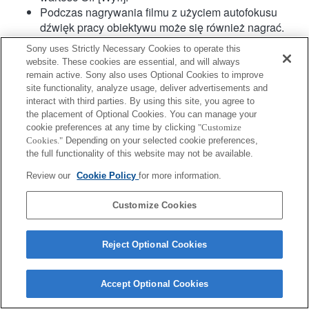
Podczas nagrywania filmu z użyciem autofokusu
dźwięk pracy obiektywu może się również nagrać.
Kompensacja drgań jest dostępna w przypadku 3
Sony uses Strictly Necessary Cookies to operate this
osi (tzw. kąty RPY) za pomocą funkcji SteadyShot
website. These cookies are essential, and will always
INSIDE.
remain active. Sony also uses Optional Cookies to improve
Specjalny czujnik punktów AF z detekcją fazy działa
site functionality, analyze usage, deliver advertisements and
tylko w przypadku 61 punktów.
interact with third parties. By using this site, you agree to
the placement of Optional Cookies. You can manage your
Hybrydowy AF z detekcją fazy nie jest obsługiwany.
cookie preferences at any time by clicking
"Customize
Cookies."
Depending on your selected cookie preferences,
the full functionality of this website may not be available.
Review our
Cookie Policy
for more information.
Customize Cookies
Terms of Use
Contact Us
Copyright 2026 Sony Corporation
Reject Optional Cookies
Accept Optional Cookies