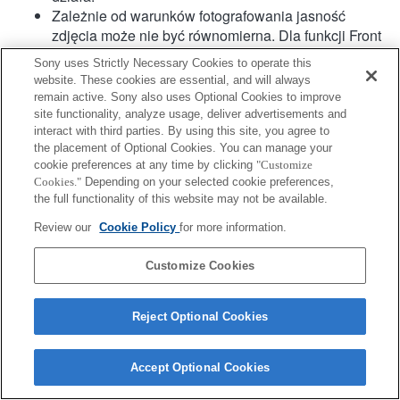
Zależnie od warunków fotografowania jasność
zdjęcia może nie być równomierna. Dla funkcji Front
Curtain Shutter [Pierwsza kurtyna migawki] ustawić
Sony uses Strictly Necessary Cookies to operate this
wartość Off [Wył.].
website. These cookies are essential, and will always
Podczas nagrywania filmu z użyciem autofokusu
remain active. Sony also uses Optional Cookies to improve
dźwięk pracy obiektywu może się również nagrać.
site functionality, analyze usage, deliver advertisements and
Hybrydowy AF z detekcją fazy nie jest obsługiwany.
interact with third parties. By using this site, you agree to
the placement of Optional Cookies. You can manage your
cookie preferences at any time by clicking
"Customize
Cookies."
Depending on your selected cookie preferences,
the full functionality of this website may not be available.
Review our
Cookie Policy
for more information.
Customize Cookies
Terms of Use
Contact Us
Copyright 2026 Sony Corporation
Reject Optional Cookies
Accept Optional Cookies