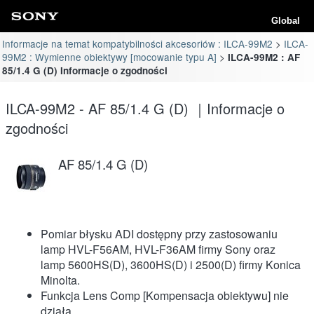
Global
Informacje na temat kompatybilności akcesoriów : ILCA-99M2
ILCA-
99M2 : Wymienne obiektywy [mocowanie typu A]
ILCA-99M2 : AF
85/1.4 G (D) Informacje o zgodności
ILCA-99M2 - AF 85/1.4 G (D) ｜Informacje o
zgodności
AF 85/1.4 G (D)
Pomiar błysku ADI dostępny przy zastosowaniu
lamp HVL-F56AM, HVL-F36AM firmy Sony oraz
lamp 5600HS(D), 3600HS(D) i 2500(D) firmy Konica
Minolta.
Funkcja Lens Comp [Kompensacja obiektywu] nie
działa.