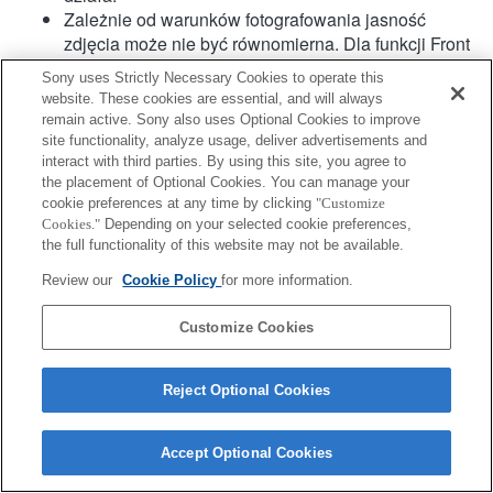
Zależnie od warunków fotografowania jasność
zdjęcia może nie być równomierna. Dla funkcji Front
Curtain Shutter [Pierwsza kurtyna migawki] ustawić
Sony uses Strictly Necessary Cookies to operate this
wartość Off [Wył.].
website. These cookies are essential, and will always
Podczas nagrywania filmu z użyciem autofokusu
remain active. Sony also uses Optional Cookies to improve
dźwięk pracy obiektywu może się również nagrać.
site functionality, analyze usage, deliver advertisements and
Nie możemy zagwarantować wydajnej pracy
interact with third parties. By using this site, you agree to
the placement of Optional Cookies. You can manage your
hybrydowego systemu AF z detekcją fazy.
cookie preferences at any time by clicking
"Customize
Cookies."
Depending on your selected cookie preferences,
the full functionality of this website may not be available.
Review our
Cookie Policy
for more information.
Customize Cookies
Terms of Use
Contact Us
Copyright 2026 Sony Corporation
Reject Optional Cookies
Accept Optional Cookies