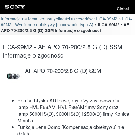
Global
Informacje na temat kompatybilności akcesoriów : ILCA-99M2
ILCA-
99M2 : Wymienne obiektywy [mocowanie typu A]
ILCA-99M2 : AF
APO 70-200/2.8 G (D) SSM Informacje o zgodności
ILCA-99M2 - AF APO 70-200/2.8 G (D) SSM ｜
Informacje o zgodności
AF APO 70-200/2.8 G (D) SSM
Pomiar błysku ADI dostępny przy zastosowaniu
lamp HVL-F56AM, HVL-F36AM firmy Sony oraz
lamp 5600HS(D), 3600HS(D) i 2500(D) firmy Konica
Minolta.
Funkcja Lens Comp [Kompensacja obiektywu] nie
działa.