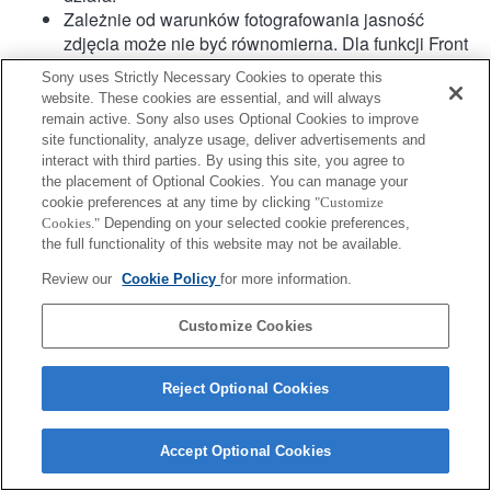
Zależnie od warunków fotografowania jasność
zdjęcia może nie być równomierna. Dla funkcji Front
Curtain Shutter [Pierwsza kurtyna migawki] ustawić
Sony uses Strictly Necessary Cookies to operate this
wartość Off [Wył.].
website. These cookies are essential, and will always
Podczas nagrywania filmu z użyciem autofokusu
remain active. Sony also uses Optional Cookies to improve
dźwięk pracy obiektywu może się również nagrać.
site functionality, analyze usage, deliver advertisements and
Kąt widzenia ulegnie zwężeniu w celu dopasowania
interact with third parties. By using this site, you agree to
the placement of Optional Cookies. You can manage your
do formatu APS-C.
cookie preferences at any time by clicking
"Customize
Hybrydowy AF z detekcją fazy nie jest obsługiwany.
Cookies."
Depending on your selected cookie preferences,
the full functionality of this website may not be available.
Review our
Cookie Policy
for more information.
Customize Cookies
Terms of Use
Contact Us
Copyright 2026 Sony Corporation
Reject Optional Cookies
Accept Optional Cookies