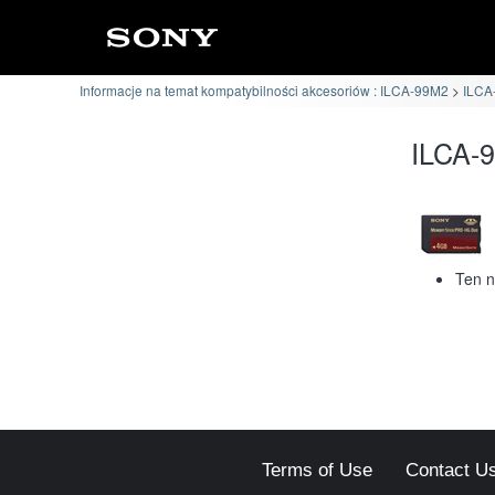
Informacje na temat kompatybilności akcesoriów : ILCA-99M2
ILCA
ILCA-
Ten n
Terms of Use
Contact U