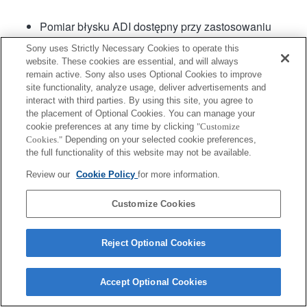
Pomiar błysku ADI dostępny przy zastosowaniu
lamp HVL-F56AM, HVL-F36AM firmy Sony oraz
Sony uses Strictly Necessary Cookies to operate this
lamp 5600HS(D), 3600HS(D) i 2500(D) firmy Konica
website. These cookies are essential, and will always
Minolta.
remain active. Sony also uses Optional Cookies to improve
Podczas nagrywania filmu z użyciem autofokusu
site functionality, analyze usage, deliver advertisements and
dźwięk pracy obiektywu może się również nagrać.
interact with third parties. By using this site, you agree to
the placement of Optional Cookies. You can manage your
Kąt widzenia ulegnie zwężeniu w celu dopasowania
cookie preferences at any time by clicking
"Customize
do formatu APS-C.
Cookies."
Depending on your selected cookie preferences,
Hybrydowy AF z detekcją fazy nie jest obsługiwany.
the full functionality of this website may not be available.
Review our
Cookie Policy
for more information.
Customize Cookies
Reject Optional Cookies
Terms of Use
Contact Us
Copyright 2026 Sony Corporation
Accept Optional Cookies