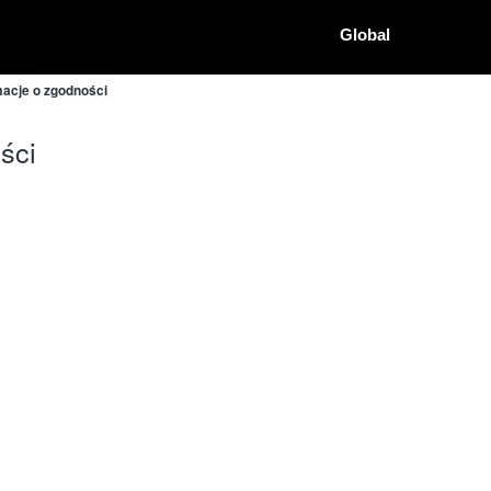
Global
acje o zgodności
ści