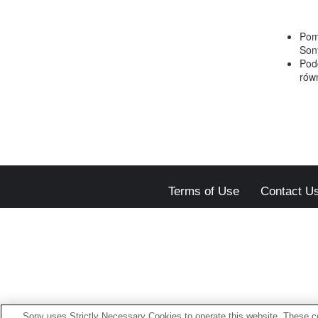
Pom
Son
Pod
rów
Terms of Use
Contact U
Sony uses Strictly Necessary Cookies to operate this website. These co