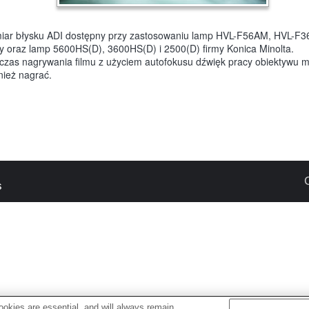
iar błysku ADI dostępny przy zastosowaniu lamp HVL-F56AM, HVL-F3
y oraz lamp 5600HS(D), 3600HS(D) i 2500(D) firmy Konica Minolta.
czas nagrywania filmu z użyciem autofokusu dźwięk pracy obiektywu m
nież nagrać.
s
okies are essential, and will always remain