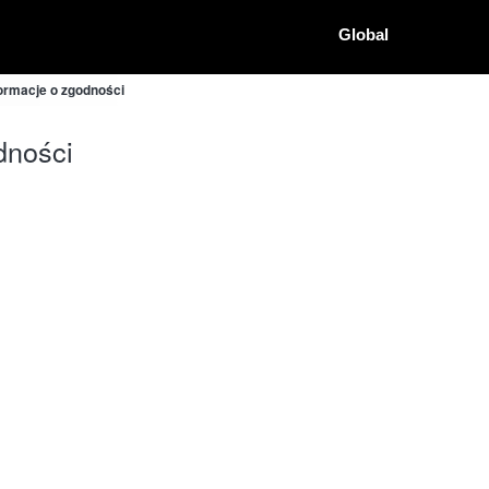
Global
ormacje o zgodności
dności