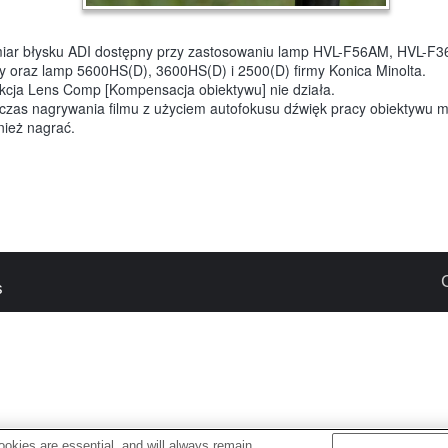
iar błysku ADI dostępny przy zastosowaniu lamp HVL-F56AM, HVL-F3
y oraz lamp 5600HS(D), 3600HS(D) i 2500(D) firmy Konica Minolta.
kcja Lens Comp [Kompensacja obiektywu] nie działa.
czas nagrywania filmu z użyciem autofokusu dźwięk pracy obiektywu m
nież nagrać.
s
okies are essential, and will always remain