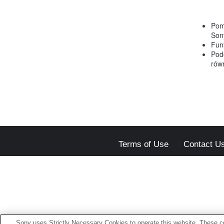
Pom
Son
Fun
Pod
rów
Terms of Use
Contact U
Sony uses Strictly Necessary Cookies to operate this website. These co