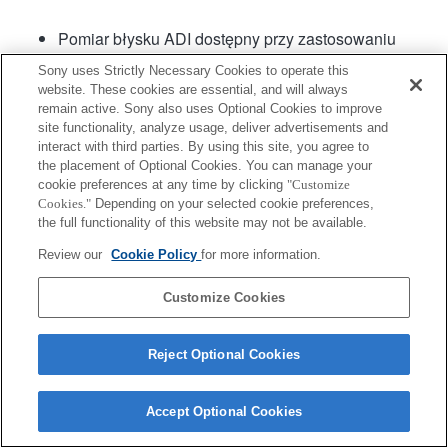
Pomiar błysku ADI dostępny przy zastosowaniu
lamp HVL-F56AM, HVL-F36AM firmy Sony oraz
Sony uses Strictly Necessary Cookies to operate this
lamp 5600HS(D), 3600HS(D) i 2500(D) firmy Konica
website. These cookies are essential, and will always
Minolta.
remain active. Sony also uses Optional Cookies to improve
Podczas nagrywania filmu z użyciem autofokusu
site functionality, analyze usage, deliver advertisements and
dźwięk pracy obiektywu może się również nagrać.
interact with third parties. By using this site, you agree to
the placement of Optional Cookies. You can manage your
cookie preferences at any time by clicking
"Customize
Cookies."
Depending on your selected cookie preferences,
the full functionality of this website may not be available.
Review our
Cookie Policy
for more information.
Customize Cookies
Terms of Use
Contact Us
Copyright 2026 Sony Corporation
Reject Optional Cookies
Accept Optional Cookies