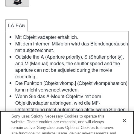
LA-EA5
Mit Objektivadapter erhältlich.
Mit dem internen Mikrofon wird das Blendengeräusch
mit aufgezeichnet.
Outside the A (Aperture priority), S (Shutter priority),
and M (Manual) modes, the shutter speed and the
aperture can not be adjusted during the movie
recording.
Die Funktion [Objektivkomp.] (Objektivkompensation)
kann nicht verwendet werden.
Wenn Sie das A-Mount-Objektiv mit dem
Objektivadapter anbringen, wird die MF-
Unterstützung nicht automatisch aktiv, wenn Sie den
Fokussierring drehen. Sie können das Bild
Sony uses Strictly Necessary Cookies to operate this
vergrößern, indem Sie die Funktion
website. These cookies are essential, and will always
remain active. Sony also uses Optional Cookies to improve
"Fokusvergrößerung" oder "MF-Unterstützung" in
site functionality, analyze usage, deliver advertisements and