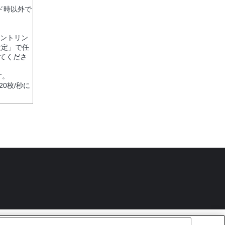
ド時以外で
ピントリン
設定」で任
てくださ
す。
20枚/秒に