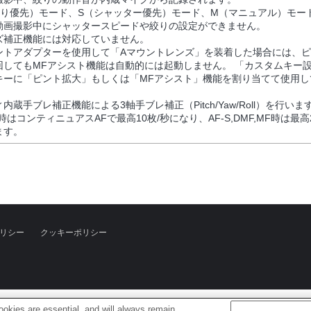
絞り優先）モード、S（シャッター優先）モード、M（マニュアル）モー
動画撮影中にシャッタースピードや絞りの設定ができません。
ズ補正機能には対応していません。
ントアダプターを使用して「Aマウントレンズ」を装着した場合には、
回してもMFアシスト機能は自動的には起動しません。 「カスタムキー
キーに「ピント拡大」もしくは「MFアシスト」機能を割り当てて使用し
内蔵手ブレ補正機能による3軸手ブレ補正（Pitch/Yaw/Roll）を行いま
C時はコンティニュアスAFで最高10枚/秒になり、AF-S,DMF,MF時は最高
ます。
リシー
クッキーポリシー
okies are essential, and will always remain