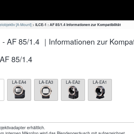
lobjektiv [A-Mount]
ILCE-1 : AF 85/1.4 Informationen zur Kompatibilität
 - AF 85/1.4 ｜Informationen zur Kompati
AF 85/1.4
LA-EA4
LA-EA3
LA-EA2
LA-EA1
jektivadapter erhältlich.
em internen Mikrofon wird das Blendengeräusch mit aufgezeichnet.