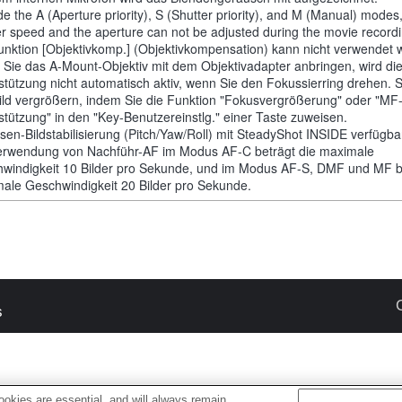
de the A (Aperture priority), S (Shutter priority), and M (Manual) modes
er speed and the aperture can not be adjusted during the movie recordi
unktion [Objektivkomp.] (Objektivkompensation) kann nicht verwendet 
Sie das A-Mount-Objektiv mit dem Objektivadapter anbringen, wird di
stützung nicht automatisch aktiv, wenn Sie den Fokussierring drehen. 
ild vergrößern, indem Sie die Funktion "Fokusvergrößerung" oder "MF
stützung" in den "Key-Benutzereinstlg." einer Taste zuweisen.
sen-Bildstabilisierung (Pitch/Yaw/Roll) mit SteadyShot INSIDE verfügba
erwendung von Nachführ-AF im Modus AF-C beträgt die maximale
windigkeit 10 Bilder pro Sekunde, und im Modus AF-S, DMF und MF be
ale Geschwindigkeit 20 Bilder pro Sekunde.
s
okies are essential, and will always remain