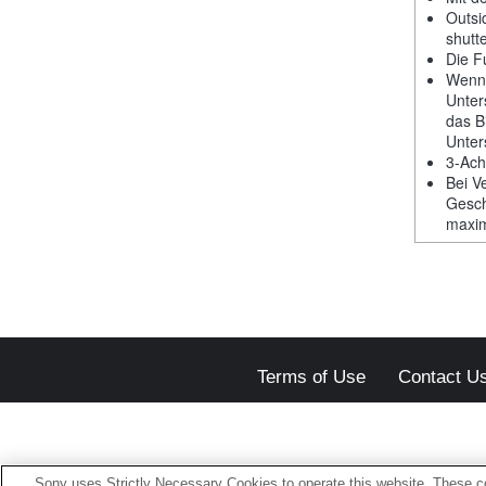
Outsi
shutt
Die F
Wenn 
Unter
das B
Unter
3-Ach
Bei V
Gesch
maxim
Terms of Use
Contact U
Sony uses Strictly Necessary Cookies to operate this website. These co