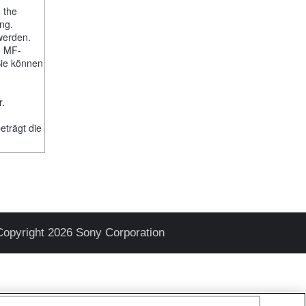
, the
ng.
werden.
e MF-
Sie können
-
r.
trägt die
Copyright 2026 Sony Corporation