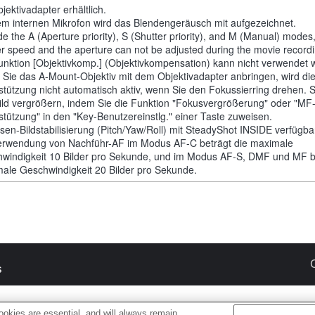
jektivadapter erhältlich.
em internen Mikrofon wird das Blendengeräusch mit aufgezeichnet.
de the A (Aperture priority), S (Shutter priority), and M (Manual) modes
er speed and the aperture can not be adjusted during the movie recordi
unktion [Objektivkomp.] (Objektivkompensation) kann nicht verwendet 
Sie das A-Mount-Objektiv mit dem Objektivadapter anbringen, wird di
stützung nicht automatisch aktiv, wenn Sie den Fokussierring drehen. 
ild vergrößern, indem Sie die Funktion "Fokusvergrößerung" oder "MF
stützung" in den "Key-Benutzereinstlg." einer Taste zuweisen.
sen-Bildstabilisierung (Pitch/Yaw/Roll) mit SteadyShot INSIDE verfügba
erwendung von Nachführ-AF im Modus AF-C beträgt die maximale
windigkeit 10 Bilder pro Sekunde, und im Modus AF-S, DMF und MF be
ale Geschwindigkeit 20 Bilder pro Sekunde.
s
okies are essential, and will always remain