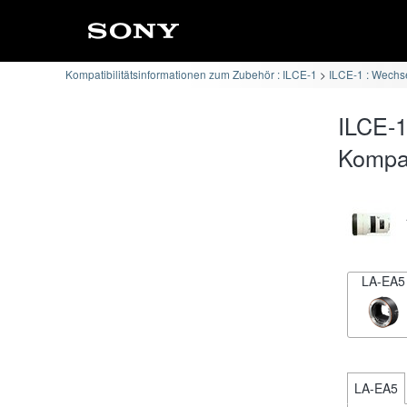
Kompatibilitätsinformationen zum Zubehör : ILCE-1
ILCE-1 : Wechse
ILCE-1
Kompati
LA-EA5
LA-EA5