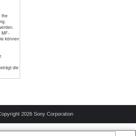
, the
ng.
werden.
e MF-
Sie können
-
r.
trägt die
Copyright 2026 Sony Corporation