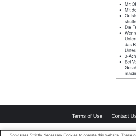
Mit Ob
Mit d
Outsi
shutt
Die F
Wenn 
Unter
das B
Unter
3-Ach
Bei V
Gesch
maxim
Terms of Use
Contact U
Sony uses Strictly Necessary Cookies to operate this website. These co