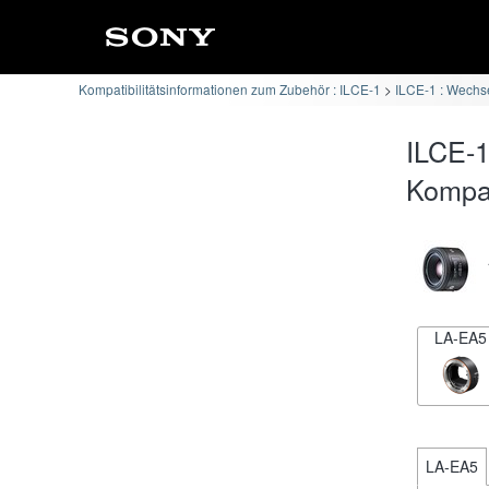
Kompatibilitätsinformationen zum Zubehör : ILCE-1
ILCE-1 : Wechse
ILCE-1
Kompati
LA-EA5
LA-EA5