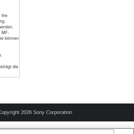
, the
ng.
werden.
e MF-
Sie können
-
r.
trägt die
Copyright 2026 Sony Corporation