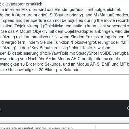
jektivadapter erhältlich.
em internen Mikrofon wird das Blendengeräusch mit aufgezeichnet.
de the A (Aperture priority), S (Shutter priority), and M (Manual) modes
er speed and the aperture can not be adjusted during the movie recordi
unktion [Objektivkomp.] (Objektivkompensation) kann nicht verwendet 
Sie das A-Mount-Objektiv mit dem Objektivadapter anbringen, wird di
stützung nicht automatisch aktiv, wenn Sie den Fokussierring drehen. 
ild vergrößern, indem Sie die Funktion "Fokusvergrößerung" oder "MF
stützung" in den "Key-Benutzereinstlg." einer Taste zuweisen.
sen-Bildstabilisierung (Pitch/Yaw/Roll) mit SteadyShot INSIDE verfügba
erwendung von Nachführ-AF im Modus AF-C beträgt die maximale
windigkeit 10 Bilder pro Sekunde, und im Modus AF-S, DMF und MF be
ale Geschwindigkeit 20 Bilder pro Sekunde.
s
okies are essential, and will always remain