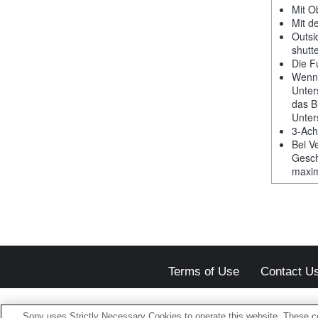
Mit Ob
Mit d
Outsi
shutt
Die F
Wenn 
Unter
das B
Unter
3-Ach
Bei V
Gesch
maxim
Terms of Use
Contact U
Sony uses Strictly Necessary Cookies to operate this website. These co