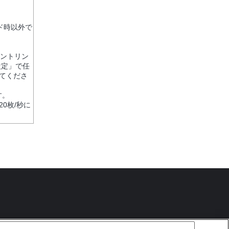
ド時以外で
ピントリン
設定」で任
てくださ
す。
20枚/秒に