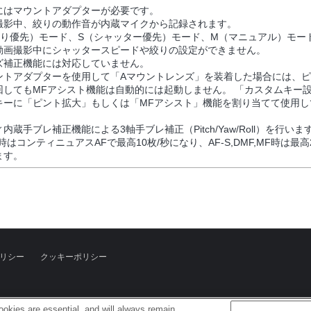
にはマウントアダプターが必要です。
撮影中、絞りの動作音が内蔵マイクから記録されます。
絞り優先）モード、S（シャッター優先）モード、M（マニュアル）モー
動画撮影中にシャッタースピードや絞りの設定ができません。
ズ補正機能には対応していません。
ントアダプターを使用して「Aマウントレンズ」を装着した場合には、
回してもMFアシスト機能は自動的には起動しません。 「カスタムキー
キーに「ピント拡大」もしくは「MFアシスト」機能を割り当てて使用し
内蔵手ブレ補正機能による3軸手ブレ補正（Pitch/Yaw/Roll）を行いま
C時はコンティニュアスAFで最高10枚/秒になり、AF-S,DMF,MF時は最高
ます。
リシー
クッキーポリシー
okies are essential, and will always remain