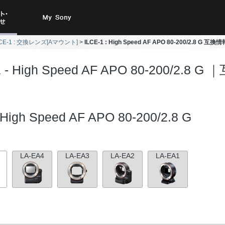
ト・お
My Sony
LCE-1 : 交換レンズ[Aマウント]
ILCE-1 : High Speed AF APO 80-200/2.8 G 互換情
合わせ
1 - High Speed AF APO 80-200/2.8 G
High Speed AF APO 80-200/2.8 G
LA-EA4
LA-EA3
LA-EA2
LA-EA1