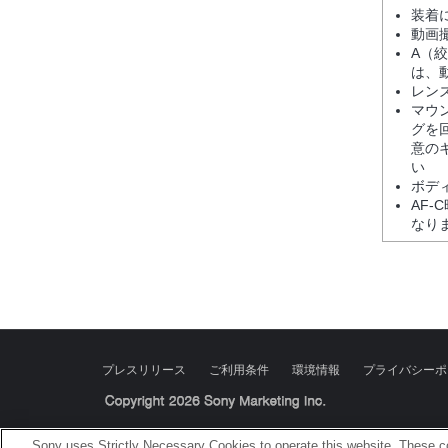
装着
動画
A（
は、
レン
マウ
グを
意の
い
ボディ
AF-
なり
プレスリリース
ご利用条件
環境情報
プライバシーポ
Sony Corporation, Sony Marketing Inc.
Sony uses Strictly Necessary Cookies to operate this website. These co