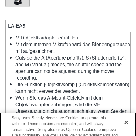
LA-EA5
Mit Objektivadapter erhältlich.
Mit dem internen Mikrofon wird das Blendengeräusch
mit aufgezeichnet.
Outside the A (Aperture priority), S (Shutter priority),
and M (Manual) modes, the shutter speed and the
aperture can not be adjusted during the movie
recording.
Die Funktion [Objektivkomp.] (Objektivkompensation)
kann nicht verwendet werden.
Wenn Sie das A-Mount-Objektiv mit dem
Objektivadapter anbringen, wird die MF-
Unterstützung nicht automatisch aktiv, wenn Sie den
Fokussierring drehen. Sie können das Bild
Sony uses Strictly Necessary Cookies to operate this
vergrößern, indem Sie die Funktion
website. These cookies are essential, and will always
remain active. Sony also uses Optional Cookies to improve
"Fokusvergrößerung" oder "MF-Unterstützung" in
site functionality, analyze usage, deliver advertisements and