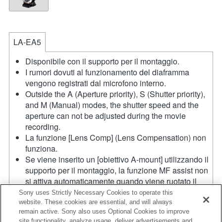
LA-EA5
Disponibile con il supporto per il montaggio.
I rumori dovuti al funzionamento del diaframma
vengono registrati dal microfono interno.
Outside the A (Aperture priority), S (Shutter priority),
and M (Manual) modes, the shutter speed and the
aperture can not be adjusted during the movie
recording.
La funzione [Lens Comp] (Lens Compensation) non
funziona.
Se viene inserito un [obiettivo A-mount] utilizzando il
supporto per il montaggio, la funzione MF assist non
si attiva automaticamente quando viene ruotato il
regolatore di messa a fuoco. È possibile ingrandire
Sony uses Strictly Necessary Cookies to operate this
l'immagine assegnando le funzioni [Focus Magnifier]
website. These cookies are essential, and will always
remain active. Sony also uses Optional Cookies to improve
o [MF Assist] a qualsiasi tasto dal menu "Custom Key
site functionality, analyze usage, deliver advertisements and