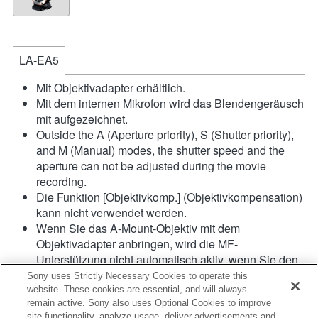
LA-EA5
Mit Objektivadapter erhältlich.
Mit dem internen Mikrofon wird das Blendengeräusch
mit aufgezeichnet.
Outside the A (Aperture priority), S (Shutter priority),
and M (Manual) modes, the shutter speed and the
aperture can not be adjusted during the movie
recording.
Die Funktion [Objektivkomp.] (Objektivkompensation)
kann nicht verwendet werden.
Wenn Sie das A-Mount-Objektiv mit dem
Objektivadapter anbringen, wird die MF-
Unterstützung nicht automatisch aktiv, wenn Sie den
Fokussierring drehen. Sie können das Bild
Sony uses Strictly Necessary Cookies to operate this
vergrößern, indem Sie die Funktion
website. These cookies are essential, and will always
remain active. Sony also uses Optional Cookies to improve
"Fokusvergrößerung" oder "MF-Unterstützung" in
site functionality, analyze usage, deliver advertisements and