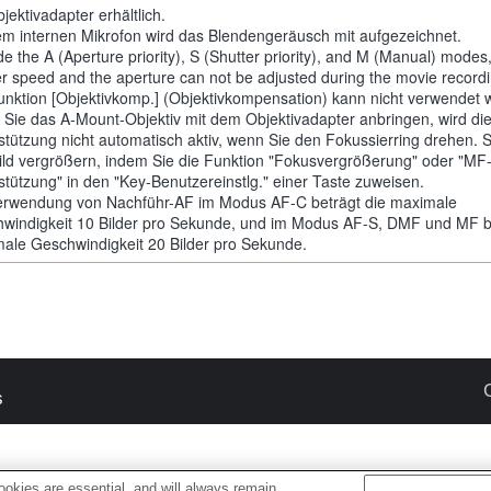
jektivadapter erhältlich.
em internen Mikrofon wird das Blendengeräusch mit aufgezeichnet.
de the A (Aperture priority), S (Shutter priority), and M (Manual) modes
er speed and the aperture can not be adjusted during the movie recordi
unktion [Objektivkomp.] (Objektivkompensation) kann nicht verwendet 
Sie das A-Mount-Objektiv mit dem Objektivadapter anbringen, wird di
stützung nicht automatisch aktiv, wenn Sie den Fokussierring drehen. 
ild vergrößern, indem Sie die Funktion "Fokusvergrößerung" oder "MF
stützung" in den "Key-Benutzereinstlg." einer Taste zuweisen.
erwendung von Nachführ-AF im Modus AF-C beträgt die maximale
windigkeit 10 Bilder pro Sekunde, und im Modus AF-S, DMF und MF be
ale Geschwindigkeit 20 Bilder pro Sekunde.
s
okies are essential, and will always remain