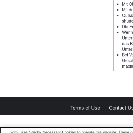
Mit Ob
Mit d
Outsi
shutt
Die F
Wenn 
Unter
das B
Unter
Bei V
Gesch
maxim
Terms of Use
Contact U
Sony uses Strictly Necessary Cookies to operate this website. These co