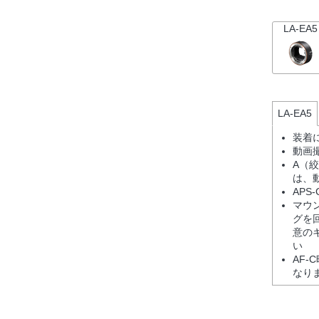
LA-EA5
LA-EA5
装着
動画
A（
は、
AP
マウ
グを
意の
い
AF-
なり