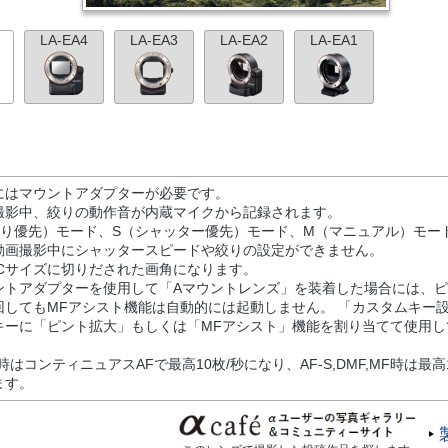
LA-EA4
LA-EA3
LA-EA2
LA-EA1
にはマウントアダプターが必要です。
撮影中、絞りの動作音が内蔵マイクから記録されます。
絞り優先）モード、S（シャッター優先）モード、M（マニュアル）モー
動画撮影中にシャッタースピードや絞りの設定ができません。
S-Cサイズに切りだされた画角になります。
ントアダプターを使用して「Aマウントレンズ」を装着した場合には、
回してもMFアシスト機能は自動的には起動しません。 「カスタムキー
キーに「ピント拡大」もしくは「MFアシスト」機能を割り当てて使用し
C時はコンティニュアスAFで最高10枚/秒になり、AF-S,DMF,MF時は最高
ます。