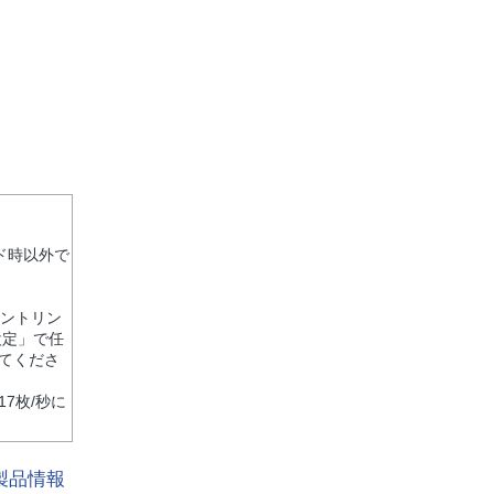
ド時以外で
ピントリン
設定」で任
てくださ
17枚/秒に
製品情報