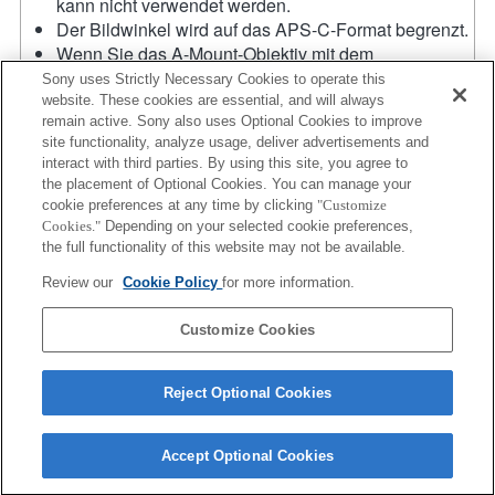
kann nicht verwendet werden.
Der Bildwinkel wird auf das APS-C-Format begrenzt.
Wenn Sie das A-Mount-Objektiv mit dem
Objektivadapter anbringen, wird die MF-
Sony uses Strictly Necessary Cookies to operate this
Unterstützung nicht automatisch aktiv, wenn Sie den
website. These cookies are essential, and will always
remain active. Sony also uses Optional Cookies to improve
Fokussierring drehen. Sie können das Bild
site functionality, analyze usage, deliver advertisements and
vergrößern, indem Sie die Funktion
interact with third parties. By using this site, you agree to
"Fokusvergrößerung" oder "MF-Unterstützung" in
the placement of Optional Cookies. You can manage your
den "Key-Benutzereinstlg." einer Taste zuweisen.
cookie preferences at any time by clicking
"Customize
Bei Verwendung von Nachführ-AF im Modus AF-C
Cookies."
Depending on your selected cookie preferences,
beträgt die maximale Geschwindigkeit 10 Bilder pro
the full functionality of this website may not be available.
Sekunde, und im Modus AF-S, DMF und MF beträgt
Review our
Cookie Policy
for more information.
die maximale Geschwindigkeit 20 Bilder pro
Sekunde.
Customize Cookies
Reject Optional Cookies
Accept Optional Cookies
Terms of Use
Contact Us
Copyright 2026 Sony Corporation