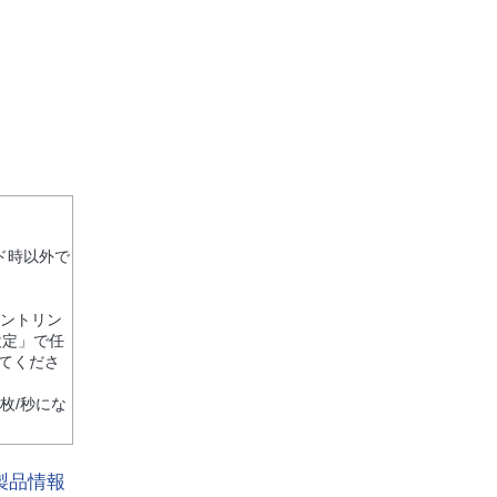
ド時以外で
ピントリン
設定」で任
てくださ
0枚/秒にな
製品情報