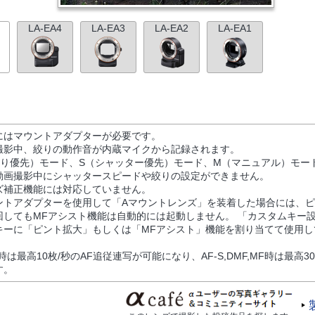
LA-EA4
LA-EA3
LA-EA2
LA-EA1
にはマウントアダプターが必要です。
撮影中、絞りの動作音が内蔵マイクから記録されます。
絞り優先）モード、S（シャッター優先）モード、M（マニュアル）モー
動画撮影中にシャッタースピードや絞りの設定ができません。
ズ補正機能には対応していません。
ントアダプターを使用して「Aマウントレンズ」を装着した場合には、
回してもMFアシスト機能は自動的には起動しません。 「カスタムキー
キーに「ピント拡大」もしくは「MFアシスト」機能を割り当てて使用し
C時は最高10枚/秒のAF追従連写が可能になり、AF-S,DMF,MF時は最高3
す。