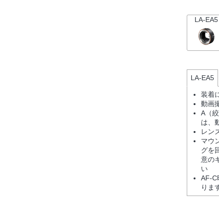
LA-EA5
LA-EA5
装着
動画
A（
は、
レン
マウ
グを
意の
い
AF-
りま