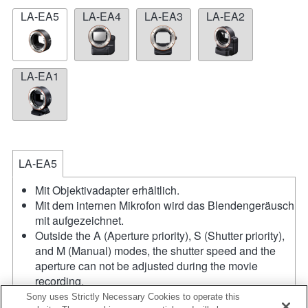
LA-EA5
LA-EA4
LA-EA3
LA-EA2
LA-EA1
LA-EA5
Mit Objektivadapter erhältlich.
Mit dem internen Mikrofon wird das Blendengeräusch
mit aufgezeichnet.
Outside the A (Aperture priority), S (Shutter priority),
and M (Manual) modes, the shutter speed and the
aperture can not be adjusted during the movie
recording.
Wenn Sie das A-Mount-Objektiv mit dem
Sony uses Strictly Necessary Cookies to operate this