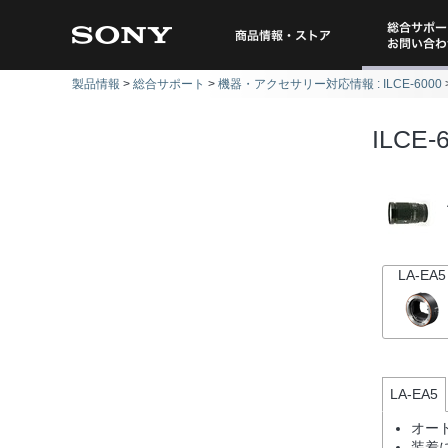
総合サポー
商品情報・ストア
製品情報
総合サポート
機器・アクセサリー対応情報 : ILCE-6000
問い
ILCE-
LA-EA5
LA-EA5
オー
装着