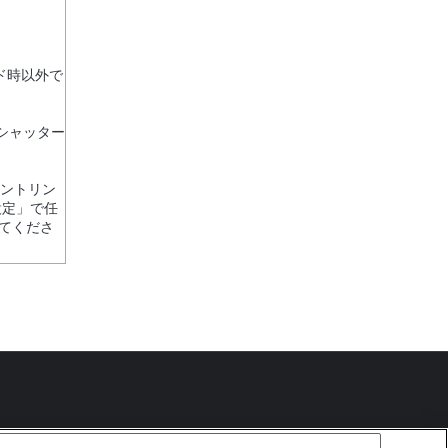
ド時以外で
シャッター
ピントリン
設定」で任
てくださ