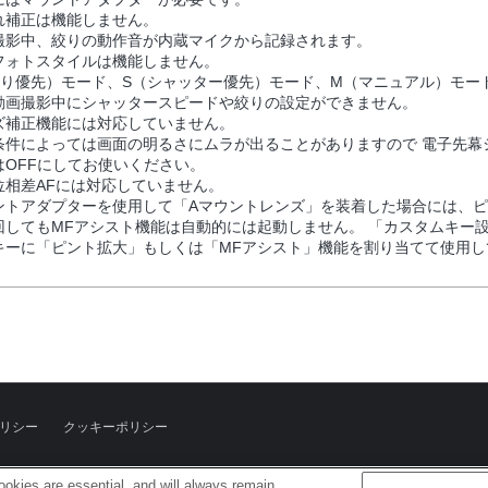
れ補正は機能しません。
撮影中、絞りの動作音が内蔵マイクから記録されます。
フォトスタイルは機能しません。
絞り優先）モード、S（シャッター優先）モード、M（マニュアル）モー
動画撮影中にシャッタースピードや絞りの設定ができません。
ズ補正機能には対応していません。
条件によっては画面の明るさにムラが出ることがありますので 電子先幕
はOFFにしてお使いください。
位相差AFには対応していません。
ントアダプターを使用して「Aマウントレンズ」を装着した場合には、
回してもMFアシスト機能は自動的には起動しません。 「カスタムキー
キーに「ピント拡大」もしくは「MFアシスト」機能を割り当てて使用し
リシー
クッキーポリシー
okies are essential, and will always remain