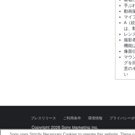
手ぶ
動画
マイ
A（
は、
レン
撮影
機能
像面
マウ
グを
意の
い
プレスリリース
ご利用条件
環境情報
プライバシーポ
Sony Corporation, Sony Marketing Inc.
Sony uses Strictly Necessary Cookies to operate this website. These co